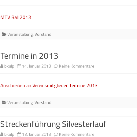
MTV
MTV Ball 2013
Ball
2013
Veranstaltung
,
Vorstand
Termine in 2013
zu
bkulp
14. Januar 2013
Keine Kommentare
Termine
Anschreiben an Vereinsmitglieder Termine 2013
in
2013
Veranstaltung
,
Vorstand
Streckenführung Silvesterlauf
zu
bkulp
13. Januar 2013
Keine Kommentare