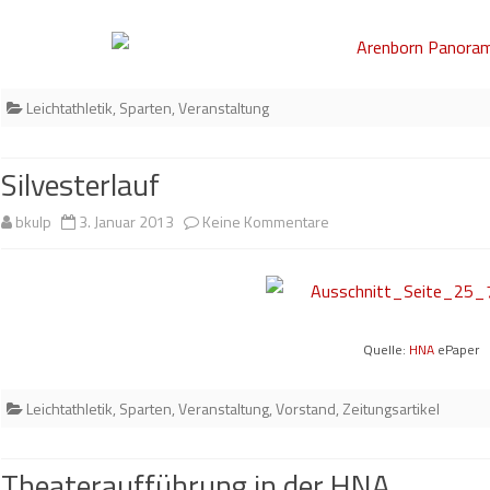
2012
Leichtathletik
,
Sparten
,
Veranstaltung
Silvesterlauf
zu
bkulp
3. Januar 2013
Keine Kommentare
Silvesterlauf
Quelle:
HNA
ePaper
Leichtathletik
,
Sparten
,
Veranstaltung
,
Vorstand
,
Zeitungsartikel
Theateraufführung in der HNA