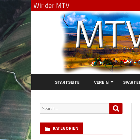
Wir der MTV
STARTSEITE
VEREIN
SPARTE
ANGEBOTE DES VEREINS 2
ALTHER
Search
Search
DOWNLOADS
GYMNAS
for:
GEOGRAFISCHE LAGE
KINDER
KATEGORIEN
VORSTAND
LEICHTA