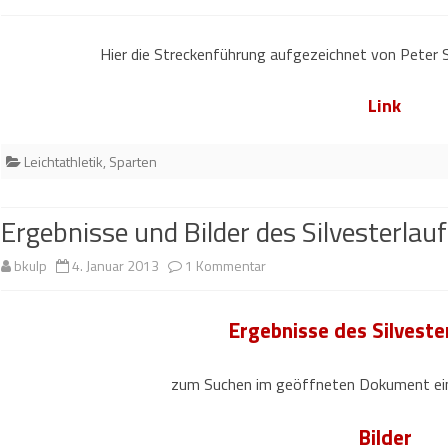
Streckenführung
Hier die Streckenführung aufgezeichnet von Peter S
Silvesterlauf
Link
Leichtathletik
,
Sparten
Ergebnisse und Bilder des Silvesterlau
zu
bkulp
4. Januar 2013
1 Kommentar
Ergebnisse
Ergebnisse des Silveste
und
Bilder
zum Suchen im geöffneten Dokument einf
des
Bilder
Silvesterlauf