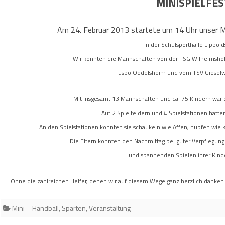
MINISPIELFES
BEWEGTE MÄNNER
BEITRÄGE
LL
ANMELDUNG ZUM SILVESTERLAUF
1. HERREN HSG WESERTAL
FIT AM MORGEN –
Am 24. Februar 2013 startete um 14 Uhr unser 
RGRUPPE
2. HERREN HSG WESERTAL
BEITRÄGE
GESUNDHEITSSPORT
in der Schulsporthalle Lippol
HANDBALL
1. DAMEN HSG WESERTAL
BEITRÄGE
GYMNASTIK
BEITRÄGE
Wir konnten die Mannschaften von der TSG Wilhelmshö
Tuspo Oedelsheim und vom TSV Gieselw
2. DAMEN HSG WESERTAL
HSG WESERTAL (NEUES FENSTER)
Mit insgesamt 13 Mannschaften und ca. 75 Kindern war da
Auf 2 Spielfeldern und 4 Spielstationen hatte
An den Spielstationen konnten sie schaukeln wie Affen, hüpfen wie 
Die Eltern konnten den Nachmittag bei guter Verpflegung
und spannenden Spielen ihrer Kind
Ohne die zahlreichen Helfer, denen wir auf diesem Wege ganz herzlich danken
Mini – Handball
,
Sparten
,
Veranstaltung