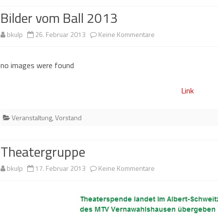
Bilder vom Ball 2013
zu
bkulp
26. Februar 2013
Keine Kommentare
Bilder
no images were found
vom
Ball
Link
2013
Veranstaltung
,
Vorstand
Theatergruppe
zu
bkulp
17. Februar 2013
Keine Kommentare
Theatergruppe