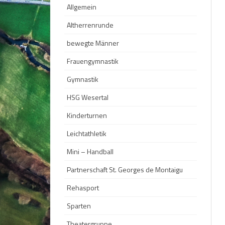
Allgemein
HANDBA
Altherrenrunde
THEATE
bewegte Männer
MINI – 
Frauengymnastik
YOGA
Gymnastik
HSG Wesertal
Kinderturnen
Leichtathletik
Mini – Handball
Partnerschaft St. Georges de Montaigu
Rehasport
Sparten
Theatergruppe