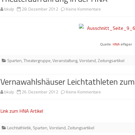
zu
bkulp
28. Dezember 2012
Keine Kommentare
Theateraufführung
in
der
Quelle:
HNA
ePaper
HNA
Sparten
,
Theatergruppe
,
Veranstaltung
,
Vorstand
,
Zeitungsartikel
Vernawahlshäuser Leichtathleten zum
zu
bkulp
26. Dezember 2012
Keine Kommentare
Vernawahlshäuse
Link zum HNA Artikel
Leichtathleten
zum
Leichtathletik
,
Sparten
,
Vorstand
,
Zeitungsartikel
ersten