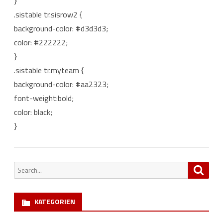
}
.sistable tr.sisrow2 {
background-color: #d3d3d3;
color: #222222;
}
.sistable tr.myteam {
background-color: #aa2323;
font-weight:bold;
color: black;
}
Search
Searc
for:
KATEGORIEN