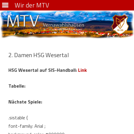
Wir der MTV
Skip
to
content
2. Damen HSG Wesertal
HSG Wesertal auf SIS-Handball:
Link
Tabelle:
Nächste Spiele:
.sistable {
font-family: Arial ;