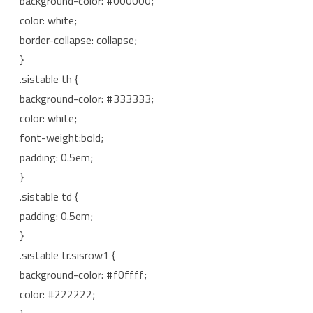
background-color: #000000;
color: white;
border-collapse: collapse;
}
.sistable th {
background-color: #333333;
color: white;
font-weight:bold;
padding: 0.5em;
}
.sistable td {
padding: 0.5em;
}
.sistable tr.sisrow1 {
background-color: #f0ffff;
color: #222222;