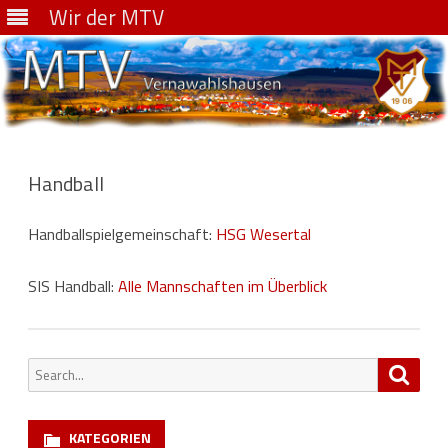
Wir der MTV
Skip
to
content
Handball
Handballspielgemeinschaft:
HSG Wesertal
SIS Handball:
Alle Mannschaften im Überblick
Search
Searc
for:
KATEGORIEN